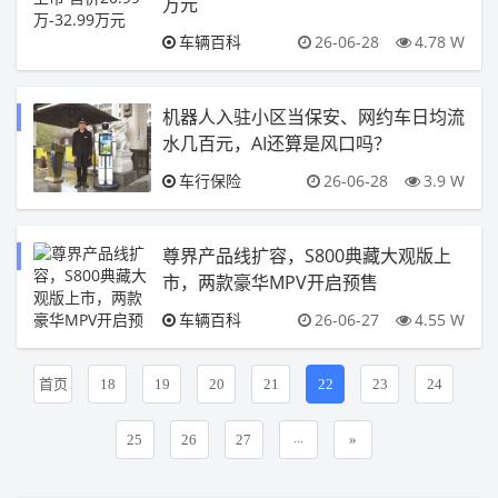
万元
车辆百科
26-06-28
4.78 W
机器人入驻小区当保安、网约车日均流
水几百元，AI还算是风口吗？
车行保险
26-06-28
3.9 W
尊界产品线扩容，S800典藏大观版上
市，两款豪华MPV开启预售
车辆百科
26-06-27
4.55 W
首页
18
19
20
21
22
23
24
...
25
26
27
»