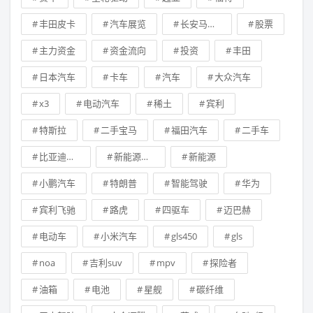
丰田皮卡
汽车展览
长安马自达
股票
主力资金
资金流向
投资
丰田
日本汽车
卡车
汽车
大众汽车
x3
电动汽车
稀土
宾利
特斯拉
二手宝马
福田汽车
二手车
比亚迪新能源汽车
新能源技术
新能源
小鹏汽车
特朗普
智能驾驶
华为
宾利飞驰
路虎
四驱车
迈巴赫
电动车
小米汽车
gls450
gls
noa
吉利suv
mpv
探险者
油箱
电池
星舰
碳纤维