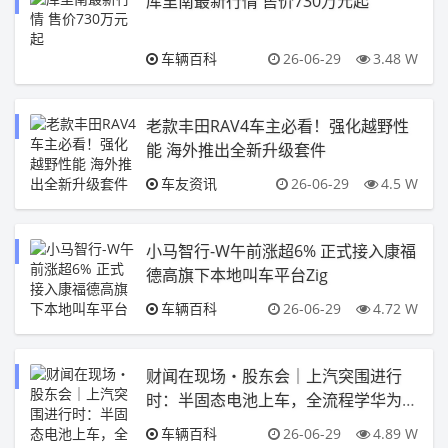
库里南最新行情 售价730万元起
车辆百科
26-06-29
3.48 W
老款丰田RAV4车主必看！强化越野性
能 海外推出全新升级套件
车友资讯
26-06-29
4.5 W
小马智行-W午前涨超6% 正式接入康福
德高旗下本地叫车平台Zig
车辆百科
26-06-29
4.72 W
财闻在现场・股东会｜上汽突围进行
时：半固态电池上车，全流程学华为，
回购稳股价
车辆百科
26-06-29
4.89 W