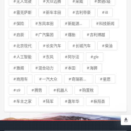
无人驾驶
大众迈腾
荣威
奔驰c级
雷克萨斯
新车丰田
吉利帝豪
i8
保险
东风本田
新能源车补贴
科技新闻
启辰
广汽集团
爆胎
吉利博越
北京现代
长安汽车
长城汽车
柴油
人工智能
东风
阿尔法
gle
雅阁
混合动力
本田
海狮
商用车
一汽大众
奇瑞新能源汽车技术有限公司
星愿
s9
腾势
机器人
购置税
车主之家
陆军
嘉年华
枞阳县