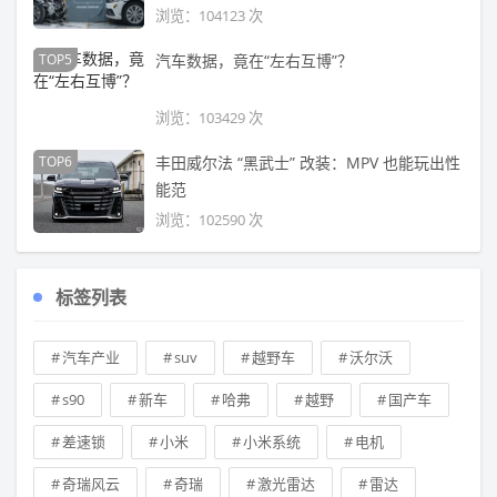
浏览：104123 次
TOP5
汽车数据，竟在“左右互博”？
浏览：103429 次
TOP6
丰田威尔法 “黑武士” 改装：MPV 也能玩出性
能范
浏览：102590 次
标签列表
汽车产业
suv
越野车
沃尔沃
s90
新车
哈弗
越野
国产车
差速锁
小米
小米系统
电机
奇瑞风云
奇瑞
激光雷达
雷达