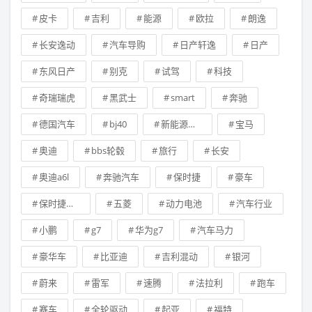
皮卡
吉利
能源
欧拉
朗逸
长安逸动
汽车导购
日产轩逸
日产
东风日产
别克
试驾
科技
奇瑞瑞虎
黑武士
smart
奔驰
德国汽车
bj40
新能源汽车
宝马
奥迪
bbs轮毂
旅行
长安
奥迪a6l
奔驰汽车
保时捷
豪车
保时捷卡宴
五菱
动力电池
汽车行业
小鹏
g7
华为g7
汽车马力
豪华车
比亚迪
吉利混动
银河
蔚来
雷军
速腾
法拉利
跑车
赛车
全轮驱动
起亚
福特