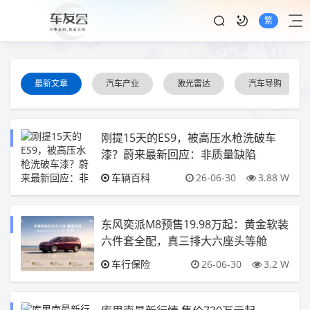
繁
最新文章
汽车产业
激光雷达
汽车导购
刚提15天的ES9，被高压水枪洗破车
漆？蔚来最新回应：非质量缺陷
车辆百科
26-06-30
3.88 W
东风奕派M8预售19.98万起：黄金软装
六件套全配，真三排大六座头等舱
车行保险
26-06-30
3.2 W