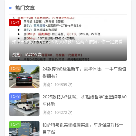
热门文章
TOP1
预测王朝网主力车型即将大改款！这两点依据，你一定要看
浏览：104799 次
TOP2
24款奔驰E级准新车，豪华体验，一手车源值
得拥有？
浏览：104359 次
TOP3
2025款钇为3试驾：以“越级哲学”重塑纯电A0
车体验
浏览：104272 次
TOP4
帕萨特与凯美瑞碰撞实测，车身强度对比一
目了然