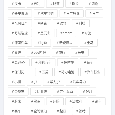
皮卡
吉利
能源
欧拉
朗逸
长安逸动
汽车导购
日产轩逸
日产
东风日产
别克
试驾
科技
奇瑞瑞虎
黑武士
smart
奔驰
德国汽车
bj40
新能源汽车
宝马
奥迪
bbs轮毂
旅行
长安
奥迪a6l
奔驰汽车
保时捷
豪车
保时捷卡宴
五菱
动力电池
汽车行业
小鹏
g7
华为g7
汽车马力
豪华车
比亚迪
吉利混动
银河
蔚来
雷军
速腾
法拉利
跑车
赛车
全轮驱动
起亚
福特