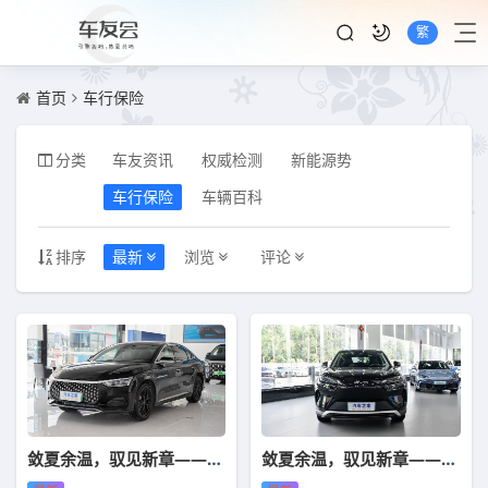
繁
首页
车行保险
分类
车友资讯
权威检测
新能源势
车行保险
车辆百科
排序
最新
浏览
评论
敛夏余温，驭见新章——中国人保携手宣城源浩汽车购车嘉年华
敛夏余温，驭见新章——中国人保携手宣城丰迪汽车购车嘉年华