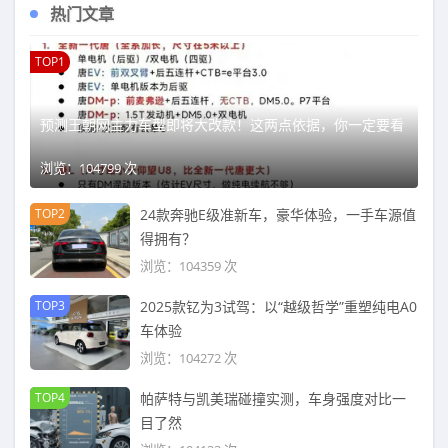
热门文章
TOP1
预测王朝网主力车型即将大改款！这两点依据，你一定要看
浏览：104799 次
TOP2
24款奔驰E级准新车，豪华体验，一手车源值
得拥有？
浏览：104359 次
TOP3
2025款钇为3试驾：以“越级哲学”重塑纯电A0
车体验
浏览：104272 次
TOP4
帕萨特与凯美瑞碰撞实测，车身强度对比一
目了然