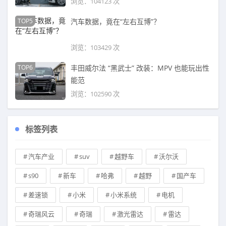
浏览：104123 次
TOP5
汽车数据，竟在“左右互博”？
浏览：103429 次
TOP6
丰田威尔法 “黑武士” 改装：MPV 也能玩出性
能范
浏览：102590 次
标签列表
汽车产业
suv
越野车
沃尔沃
s90
新车
哈弗
越野
国产车
差速锁
小米
小米系统
电机
奇瑞风云
奇瑞
激光雷达
雷达