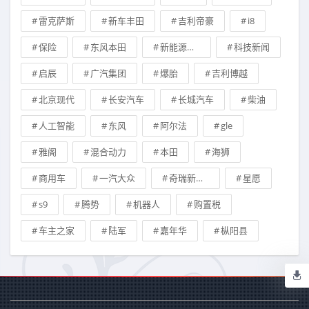
雷克萨斯
新车丰田
吉利帝豪
i8
保险
东风本田
新能源车补贴
科技新闻
启辰
广汽集团
爆胎
吉利博越
北京现代
长安汽车
长城汽车
柴油
人工智能
东风
阿尔法
gle
雅阁
混合动力
本田
海狮
商用车
一汽大众
奇瑞新能源汽车技术有限公司
星愿
s9
腾势
机器人
购置税
车主之家
陆军
嘉年华
枞阳县