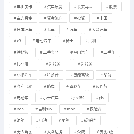
丰田皮卡
汽车展览
长安马自达
股票
主力资金
资金流向
投资
丰田
日本汽车
卡车
汽车
大众汽车
x3
电动汽车
稀土
宾利
特斯拉
二手宝马
福田汽车
二手车
比亚迪新能源汽车
新能源技术
新能源
小鹏汽车
特朗普
智能驾驶
华为
宾利飞驰
路虎
四驱车
迈巴赫
电动车
小米汽车
gls450
gls
noa
吉利suv
mpv
探险者
油箱
电池
星舰
碳纤维
无人驾驶
大众迈腾
荣威
奔驰c级