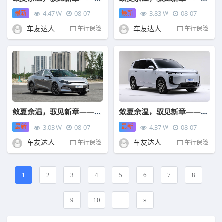
最新
最新
4.47 W
08-07
3.83 W
08-07
车友达人
车友达人
车行保险
车行保险
敛夏余温，驭见新章——中国人保携手当涂县迪优汽车购车嘉年华
敛夏余温，驭见新章——中国人保携手当涂县迪曜汽车购车嘉年华
最新
最新
3.03 W
08-07
4.37 W
08-07
车友达人
车友达人
车行保险
车行保险
1
2
3
4
5
6
7
8
...
9
10
»