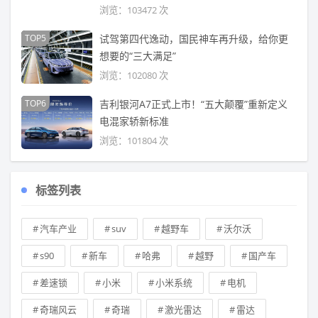
浏览：103472 次
TOP5
试驾第四代逸动，国民神车再升级，给你更
想要的“三大满足”
浏览：102080 次
TOP6
吉利银河A7正式上市！“五大颠覆”重新定义
电混家轿新标准
浏览：101804 次
标签列表
汽车产业
suv
越野车
沃尔沃
s90
新车
哈弗
越野
国产车
差速锁
小米
小米系统
电机
奇瑞风云
奇瑞
激光雷达
雷达