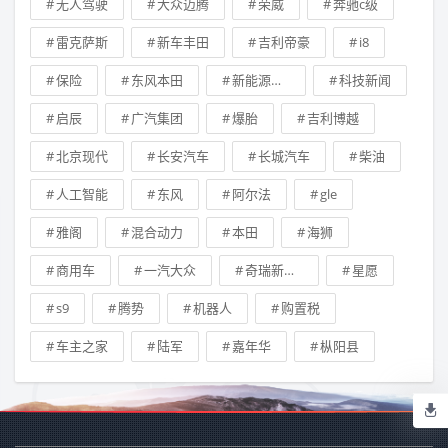
无人驾驶
大众迈腾
荣威
奔驰c级
雷克萨斯
新车丰田
吉利帝豪
i8
保险
东风本田
新能源车补贴
科技新闻
启辰
广汽集团
爆胎
吉利博越
北京现代
长安汽车
长城汽车
柴油
人工智能
东风
阿尔法
gle
雅阁
混合动力
本田
海狮
商用车
一汽大众
奇瑞新能源汽车技术有限公司
星愿
s9
腾势
机器人
购置税
车主之家
陆军
嘉年华
枞阳县