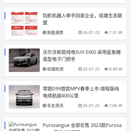
钧舵机器人牵手四家企业，组建生态联
盟
新能源势
26-01-25
7.31 W
沃尔沃新款纯电SUV EX60 采用鲨鱼鳍
造型电子门把手
权威检测
26-01-25
8.49 W
零跑D99首款MPV春季上市-增程版纯
电续航超400公里
车友资讯
26-01-25
7.06 W
Purosangue 全部在售 2023款Purosa