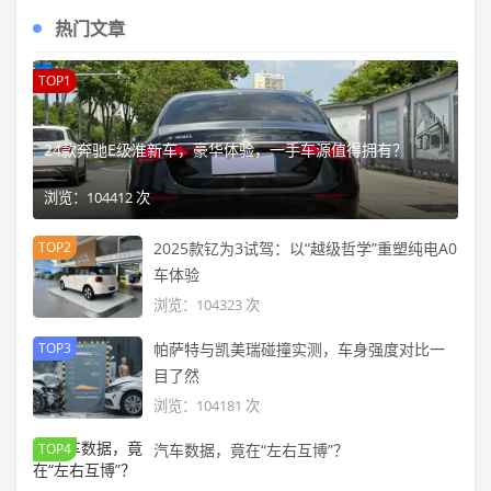
热门文章
TOP1
24款奔驰E级准新车，豪华体验，一手车源值得拥有？
浏览：104412 次
TOP2
2025款钇为3试驾：以“越级哲学”重塑纯电A0
车体验
浏览：104323 次
TOP3
帕萨特与凯美瑞碰撞实测，车身强度对比一
目了然
浏览：104181 次
TOP4
汽车数据，竟在“左右互博”？