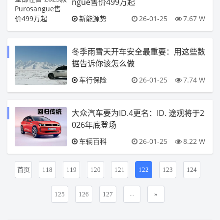
ngue售价499万起
新能源势
26-01-25
7.67 W
冬季雨雪天开车安全最重要：用这些数
据告诉你该怎么做
车行保险
26-01-25
7.74 W
大众汽车要为ID.4更名：ID. 途观将于2
026年底登场
车辆百科
26-01-25
8.22 W
首页
118
119
120
121
122
123
124
...
125
126
127
»