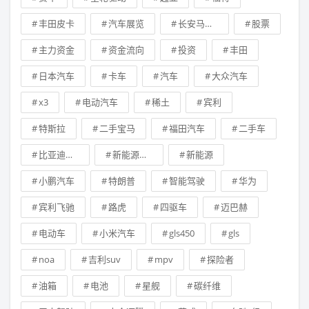
丰田皮卡
汽车展览
长安马自达
股票
主力资金
资金流向
投资
丰田
日本汽车
卡车
汽车
大众汽车
x3
电动汽车
稀土
宾利
特斯拉
二手宝马
福田汽车
二手车
比亚迪新能源汽车
新能源技术
新能源
小鹏汽车
特朗普
智能驾驶
华为
宾利飞驰
路虎
四驱车
迈巴赫
电动车
小米汽车
gls450
gls
noa
吉利suv
mpv
探险者
油箱
电池
星舰
碳纤维