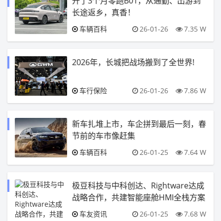
开了3个月零跑B01，从通勤、出游到
长途返乡，真香！
车辆百科
26-01-26
7.35 W
2026年，长城把战场搬到了全世界!
车行保险
26-01-26
7.86 W
新车扎堆上市，车企拼到最后一刻，春
节前的车市像赶集
车辆百科
26-01-25
7.64 W
极豆科技与中科创达、Rightware达成
战略合作，共建智能座舱HMI全栈方案
车友资讯
26-01-25
7.68 W