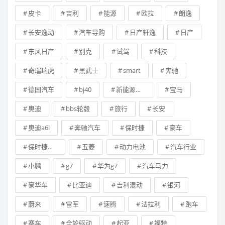
皮卡
吉利
能源
欧拉
朗逸
长安逸动
汽车导购
日产轩逸
日产
东风日产
别克
试驾
科技
奇瑞瑞虎
黑武士
smart
奔驰
德国汽车
bj40
新能源汽车
宝马
奥迪
bbs轮毂
旅行
长安
奥迪a6l
奔驰汽车
保时捷
豪车
保时捷卡宴
五菱
动力电池
汽车行业
小鹏
g7
华为g7
汽车马力
豪华车
比亚迪
吉利混动
银河
蔚来
雷军
速腾
法拉利
跑车
赛车
全轮驱动
起亚
福特