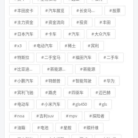
丰田皮卡
汽车展览
长安马自达
股票
主力资金
资金流向
投资
丰田
日本汽车
卡车
汽车
大众汽车
x3
电动汽车
稀土
宾利
特斯拉
二手宝马
福田汽车
二手车
比亚迪新能源汽车
新能源技术
新能源
小鹏汽车
特朗普
智能驾驶
华为
宾利飞驰
路虎
四驱车
迈巴赫
电动车
小米汽车
gls450
gls
noa
吉利suv
mpv
探险者
油箱
电池
星舰
碳纤维