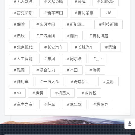
无人驾驶
大众迈腾
荣威
奔驰c级
雷克萨斯
新车丰田
吉利帝豪
i8
保险
东风本田
新能源车补贴
科技新闻
启辰
广汽集团
爆胎
吉利博越
北京现代
长安汽车
长城汽车
柴油
人工智能
东风
阿尔法
gle
雅阁
混合动力
本田
海狮
商用车
一汽大众
奇瑞新能源汽车技术有限公司
星愿
s9
腾势
机器人
购置税
车主之家
陆军
嘉年华
枞阳县