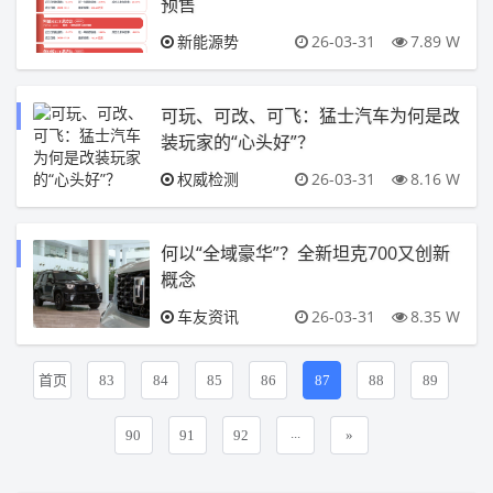
预售
新能源势
26-03-31
7.89 W
可玩、可改、可飞：猛士汽车为何是改
装玩家的“心头好”？
权威检测
26-03-31
8.16 W
何以“全域豪华”？全新坦克700又创新
概念
车友资讯
26-03-31
8.35 W
首页
83
84
85
86
87
88
89
...
90
91
92
»