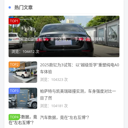
热门文章
TOP1
24款奔驰E级准新车，豪华体验，一手车源值得拥有？
浏览：104412 次
TOP2
2025款钇为3试驾：以“越级哲学”重塑纯电A0
车体验
浏览：104323 次
TOP3
帕萨特与凯美瑞碰撞实测，车身强度对比一
目了然
浏览：104181 次
TOP4
汽车数据，竟在“左右互博”？