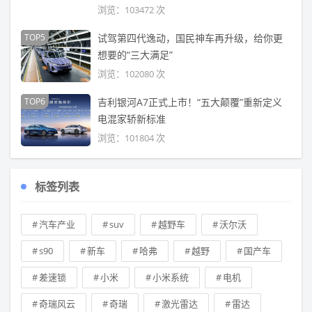
浏览：103472 次
TOP5
试驾第四代逸动，国民神车再升级，给你更
想要的“三大满足”
浏览：102080 次
TOP6
吉利银河A7正式上市！“五大颠覆”重新定义
电混家轿新标准
浏览：101804 次
标签列表
汽车产业
suv
越野车
沃尔沃
s90
新车
哈弗
越野
国产车
差速锁
小米
小米系统
电机
奇瑞风云
奇瑞
激光雷达
雷达