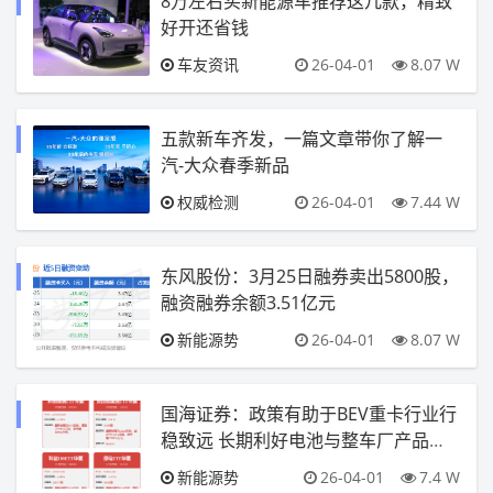
8万左右买新能源车推荐这几款，精致
好开还省钱
车友资讯
26-04-01
8.07 W
五款新车齐发，一篇文章带你了解一
汽-大众春季新品
权威检测
26-04-01
7.44 W
东风股份：3月25日融券卖出5800股，
融资融券余额3.51亿元
新能源势
26-04-01
8.07 W
国海证券：政策有助于BEV重卡行业行
稳致远 长期利好电池与整车厂产品与
技术进步
新能源势
26-04-01
7.4 W