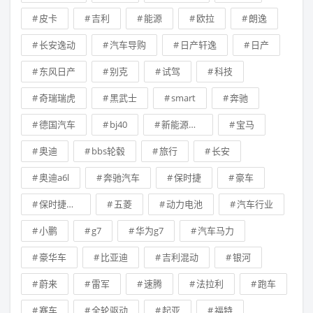
皮卡
吉利
能源
欧拉
朗逸
长安逸动
汽车导购
日产轩逸
日产
东风日产
别克
试驾
科技
奇瑞瑞虎
黑武士
smart
奔驰
德国汽车
bj40
新能源汽车
宝马
奥迪
bbs轮毂
旅行
长安
奥迪a6l
奔驰汽车
保时捷
豪车
保时捷卡宴
五菱
动力电池
汽车行业
小鹏
g7
华为g7
汽车马力
豪华车
比亚迪
吉利混动
银河
蔚来
雷军
速腾
法拉利
跑车
赛车
全轮驱动
起亚
福特