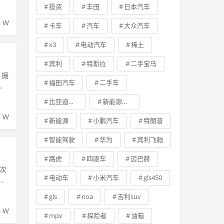
投资
丰田
日本汽车
6 W
卡车
汽车
大众汽车
x3
电动汽车
稀土
宾利
特斯拉
二手宝马
 据
福田汽车
二手车
，
比亚迪新能源汽车
新能源技术
7 W
新能源
小鹏汽车
特朗普
智能驾驶
华为
宾利飞驰
路虎
四驱车
迈巴赫
次
电动车
小米汽车
gls450
也
gls
noa
吉利suv
6 W
mpv
探险者
油箱