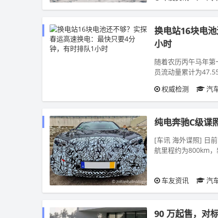
换电站16块电
小时
随着农历丙午马年第
员流动量累计为47.
运期间绝对主流的出行
权威检测
汽
纯电奔驰C级谍照
[车讯 海外谍照] 
航里程约为800k
引入国内。 友
车友资讯
汽
90 万起售，对