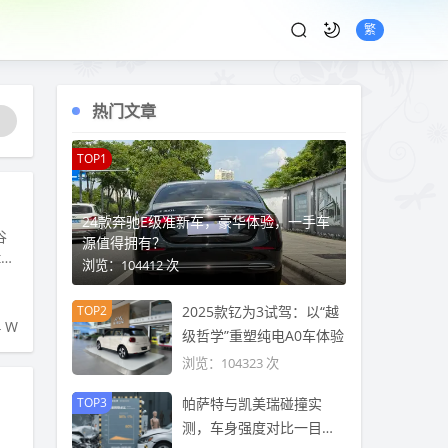
繁
热门文章
TOP1
24款奔驰E级准新车，豪华体验，一手车
谷
源值得拥有？
e
浏览：104412 次
TOP2
2025款钇为3试驾：以“越
4 W
级哲学”重塑纯电A0车体验
浏览：104323 次
TOP3
帕萨特与凯美瑞碰撞实
测，车身强度对比一目了