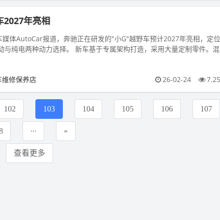
车2027年亮相
媒体AutoCar报道，奔驰正在研发的"小G"越野车预计2027年亮相，定位
。 新车基于专属架构打造，采用大量定制零件。混动
车维修保养店
26-02-24
7.2
102
103
104
105
106
107
...
8
»
查看更多