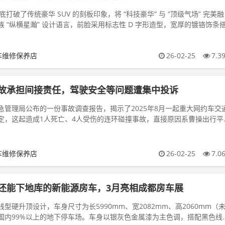
彻底打破了传统豪华 SUV 的刻板印象，将 “科技豪华” 与 “顶级气场” 完美融
 “纵横星瀚” 设计语言，前脸采用标志性 D 字形造型，宽厚的镀铬饰条
车维修保养店
26-02-25
7.3
故承担间接责任，驾驶安全等问题遭集中投诉
急管理局公布的一份事故调查报告，揭示了2025年8月一起重大网约车交
定，这起造成1人死亡、4人受伤的连环碰撞事故，直接原因系曹操出行平
，曹操出行则因审核与培...
车维修保养店
26-02-25
7.0
还能下地库的新能源房车，3月亮相成都房车展
型硬升顶设计，车身尺寸为长5990mm、宽2082mm、高2060mm（
国内99%以上的地下停车场。车身以银灰色金属漆为主色调，搭配黑色线