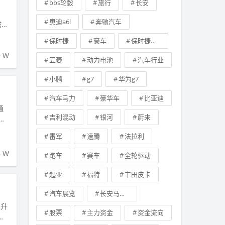
bbs轮毂
旅行
长安
奥迪a6l
奔驰汽车
搭配
保时捷
豪车
保时捷卡宴
9 W
五菱
动力电池
汽车行业
小鹏
g7
华为g7
汽车马力
豪华车
比亚迪
通
吉利混动
银河
蔚来
台
雷军
速腾
法拉利
6 W
跑车
赛车
全轮驱动
起亚
福特
丰田皮卡
汽车展览
长安马自达
未升
股票
主力资金
资金流向
条