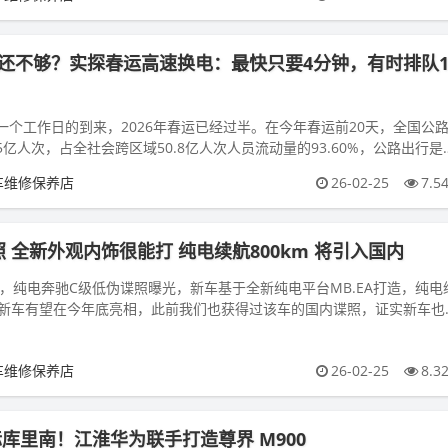
池还不够？实探春运高速换电：最快只要4分钟，有时排队
一个工作日的到来，2026年春运已经过半。在今年春运前20天，全国公
55亿人次，占全社会跨区域50.8亿人次人员流动量的93.60%，公路出行是
方式。...
车维修保养店
26-02-25
7.5
 全新外观内饰很能打 纯电续航800km 将引入国内
日前，纯电奔驰C级低伪谍照曝光，新车基于全新纯电平台MB.EA打造，纯电
m，新车有望在今年底亮相，此前我们也获得过该车的国内谍照，证实新车也
情提示：如果您...
车维修保养店
26-02-25
8.3
标库里南！江淮华为联手打造尊界 M900