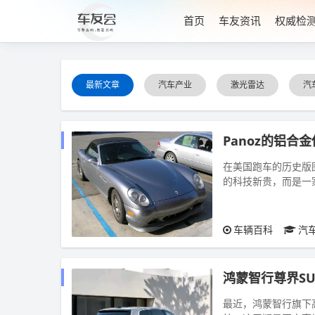
首页
车友资讯
权威检
最新文章
汽车产业
激光雷达
汽
Panoz的铝合金
在美国跑车的历史版
的科技新贵，而是一家
第一代于2000年纽约
车辆百科
汽
鸿蒙智行尊界S
最近，鸿蒙智行旗下