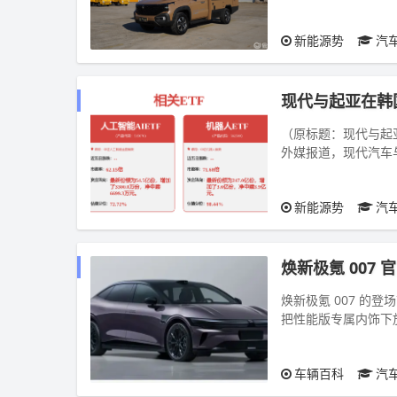
与亮黄色拉花装饰，呈
新能源势
汽
现代与起亚在韩
（原标题：现代与起
外媒报道，现代汽车
以应对特斯拉、比亚迪
新能源势
汽
焕新极氪 007
焕新极氪 007 
把性能版专属内饰下
让普通版车主有机会拥
车辆百科
汽