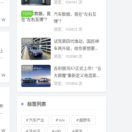
然
照来
浏览：104181 次
TOP4
汽车数据，竟在“左右互
6 W
博”？
浏览：103472 次
TOP5
试驾第四代逸动，国民神
车再升级，给你更想要的
上
“三大满足”
浏览：102080 次
代轩
TOP6
吉利银河A7正式上市！“五
1 W
大颠覆”重新定义电混家轿
新标准
浏览：101804 次
标签列表
养
汽车产业
suv
越野车
4 W
沃尔沃
s90
新车