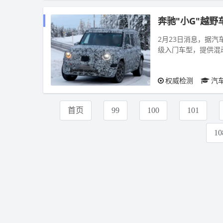
奔驰"小G"越野
2月23日消息，据汽车
级入门车型，提供混动与纯电两种动力选择
版本搭载CL...
权威检测
汽
首页
99
100
101
10