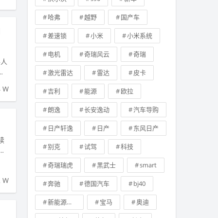
哈弗
越野
国产车
1
差速锁
小米
小米系统
电机
奇瑞风云
奇瑞
路人
春
激光雷达
雷达
皮卡
4 W
吉利
能源
欧拉
朗逸
长安逸动
汽车导购
日产轩逸
日产
东风日产
续
别克
试驾
科技
将
奇瑞瑞虎
黑武士
smart
2 W
奔驰
德国汽车
bj40
新能源汽车
宝马
奥迪