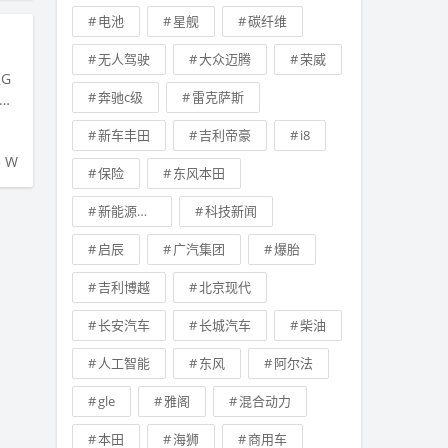
电池
星舰
碳纤维
无人驾驶
大众迈腾
荣威
G
奔驰c级
雷克萨斯
新车丰田
吉利帝豪
i8
5 W
保险
东风本田
新能源车补贴
科技新闻
启辰
广汽集团
爆胎
吉利博越
北京现代
长安汽车
长城汽车
柴油
人工智能
东风
阿尔法
gle
雅阁
混合动力
本田
海狮
商用车