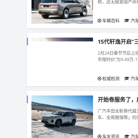
统，这无疑是国产高
看，尊界SUV整体体量
车辆百科
汽
15代轩逸开启
2月24日春节节后
市限时价”为9.49万
逸的1.6LCVT...
权威检测
汽
开始卷服务了，
广汽丰田全新换代威
车、全周期保障」的
型，威兰达 AIR 版的
车友资讯
汽