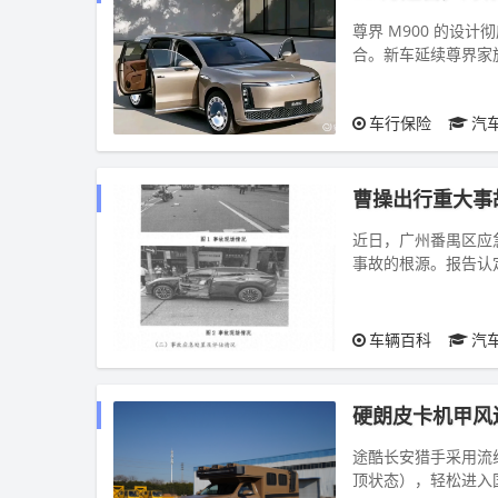
尊界 M900 的设计
合。新车延续尊界家族
大尺寸格...
车行保险
汽
曹操出行重大事
近日，广州番禺区应
事故的根源。报告认
司机带病且无资质驾驶
车辆百科
汽
硬朗皮卡机甲风
途酷长安猎手采用流线
顶状态），轻松进入