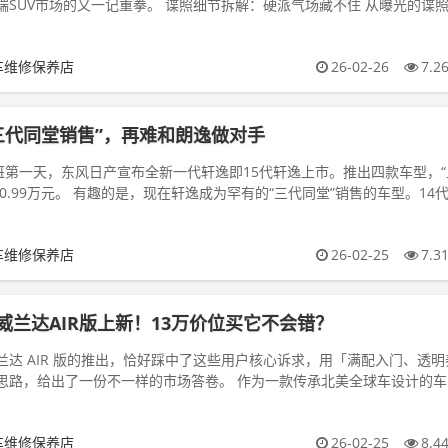
端SUV市场的又一记重拳。 谍照细节拆解：硬派气场藏不住 从曝光的谍
宽大，车身姿态硬...
车维修保养店
26-02-26
7.2
“三代同堂销售”，再难和朗逸做对手
上班第一天，东风日产宣布全新一代轩逸即15代轩逸上市。推出四款车型，“
-10.99万元。 有趣的是，现在轩逸成为罕有的“三代同堂”销售的车型。14
车维修保养店
26-02-25
7.3
威兰达AIR版上新！13万价位买它不会错？
兰达 AIR 版的推出，恰好踩中了这些用户核心诉求，用「满配入门、透明
思路，给出了一份不一样的市场答卷。 作为一款传承北美全球车设计的车
外在与内核都...
车维修保养店
26-02-25
8.4