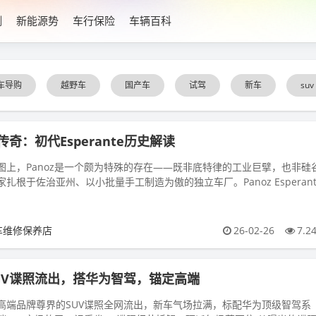
测
新能源势
车行保险
车辆百科
车导购
越野车
国产车
试驾
新车
suv
传奇：初代Esperante历史解读
图上，Panoz是一个颇为特殊的存在——既非底特律的工业巨擘，也非硅
扎根于佐治亚州、以小批量手工制造为傲的独立车厂。Panoz Esperant
车展上首...
车维修保养店
26-02-26
7.2
UV谍照流出，搭华为智驾，锚定高端
高端品牌尊界的SUV谍照全网流出，新车气场拉满，标配华为顶级智驾系