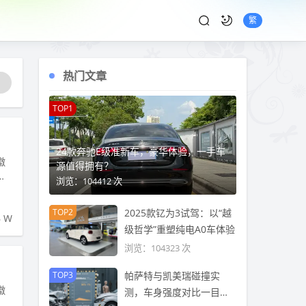
繁
热门文章
TOP1
24款奔驰E级准新车，豪华体验，一手车
徽
源值得拥有？
牌
浏览：104412 次
TOP2
2025款钇为3试驾：以“越
6 W
级哲学”重塑纯电A0车体验
浏览：104323 次
TOP3
帕萨特与凯美瑞碰撞实
徽
测，车身强度对比一目了
牌