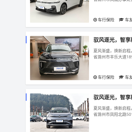
甄选全系热门爆款车型
车行保险
车
驭风逐光，智享
夏风渐盛，焕新启程。2
省滁州市丰乐大道18
车，此次车展...
车行保险
车
驭风逐光，智享
夏风渐盛，焕新启程。2
省滁州市凤阳北路5
甄选全系热门爆款...