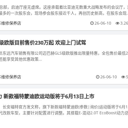
迪总部，启迪厅座无虚席。这座承载着比亚迪无数重大战略发布的会议厅，
最多的一次股东会，现场参会股东接近千人，再创历史新高，在股东会现
其中约一半是比亚迪车主。...
车维修保养店
26-06-10
3.2
LS级欧版目前售价230万起 欢迎上门试驾
远汽车销售有限公司迈巴赫GLS级欧版推出限量特惠，全包售价最低2
还能享受其他优惠政策...
车维修保养店
26-06-10
力 新款福特蒙迪欧运动版将于6月13日上市
10日，长安福特官方发文称，旗下新款福特蒙迪欧(参数|询价)运动版将于6月1
款车型，主要针对配置进行调整。其搭载E-混动2.0T EcoBoost动力
.