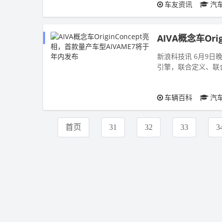
车友资讯
汽
AIVA概念车Or
新浪科技讯 6月9日
引擎，联合定义、联合设
亮相。据介绍...
车辆百科
汽
首页
31
32
33
3