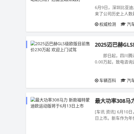
6月9日，深圳比亚
来了公司历史上人数
比亚迪董秘李黔介绍，
权威检测
汽
2025迈巴赫G
即日起，四川腾达东
0.00万起，致电咨询
车辆百科
汽
最大功率308马
[车讯 资讯] 6月
日上市。新车作为年代改
成，最大功率308马..