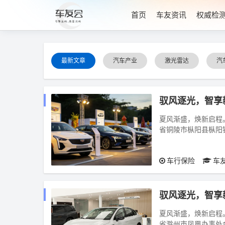
首页
车友资讯
权威检
最新文章
汽车产业
激光雷达
汽
驭风逐光，智享
夏风渐盛，焕新启程。2
省铜陵市枞阳县枞阳
甄选全系热门爆款车型
车行保险
车
驭风逐光，智享
夏风渐盛，焕新启程。2
省滁州市凤凰办事处