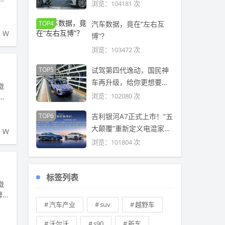
然
浏览：104181 次
TOP4
汽车数据，竟在“左右互
2 W
博”？
浏览：103472 次
TOP5
试驾第四代逸动，国民神
车再升级，给你更想要的
徽
“三大满足”
浏览：102080 次
TOP6
吉利银河A7正式上市！“五
大颠覆”重新定义电混家轿
5 W
新标准
浏览：101804 次
标签列表
徽
牌
汽车产业
suv
越野车
沃尔沃
s90
新车