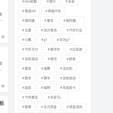
bbs轮毂
旅行
长安
奥迪a6l
奔驰汽车
徽
利
保时捷
豪车
保时捷卡宴
五菱
动力电池
汽车行业
7 W
小鹏
g7
华为g7
汽车马力
豪华车
比亚迪
吉利混动
银河
蔚来
徽
选
雷军
速腾
法拉利
跑车
赛车
全轮驱动
6 W
起亚
福特
丰田皮卡
汽车展览
长安马自达
后
股票
主力资金
资金流向