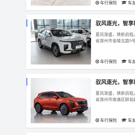
车行保险
车
驭风逐光，智享
夏风渐盛，焕新启程。2
省滁州市金陵北路9
系热门爆款车型，...
车行保险
车
驭风逐光，智享
夏风渐盛，焕新启程。2
省滁州市南谯区醉翁
绕上汽通用凯迪拉克..
车行保险
车