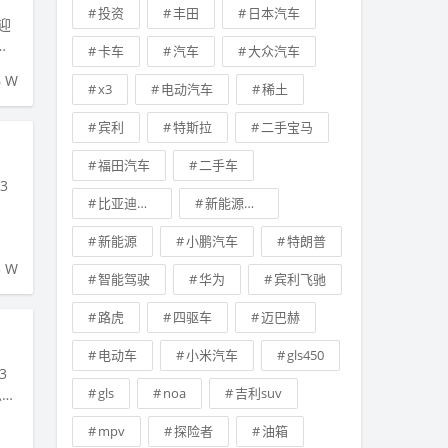
投资
丰田
日本汽车
迎
场
卡车
汽车
大众汽车
6 W
x3
电动汽车
稀土
宾利
特斯拉
二手宝马
福田汽车
二手车
3
比亚迪新能源汽车
新能源技术
新能源
小鹏汽车
特朗普
5 W
智能驾驶
华为
宾利飞驰
路虎
四驱车
迈巴赫
电动车
小米汽车
gls450
3
gls
noa
吉利suv
总
mpv
探险者
油箱