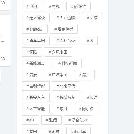
7 W
电池
星舰
碳纤维
无人驾驶
大众迈腾
荣威
奔驰c级
雷克萨斯
山
正式
新车丰田
吉利帝豪
i8
保险
东风本田
2 W
新能源车补贴
科技新闻
启辰
广汽集团
爆胎
吉利博越
北京现代
长安汽车
长城汽车
柴油
人工智能
东风
阿尔法
gle
雅阁
混合动力
本田
海狮
商用车