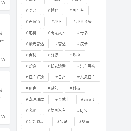
1 W
哈弗
越野
国产车
差速锁
小米
小米系统
电机
奇瑞风云
奇瑞
徽
选全
激光雷达
雷达
皮卡
吉利
能源
欧拉
3 W
朗逸
长安逸动
汽车导购
日产轩逸
日产
东风日产
别克
试驾
科技
徽
围
奇瑞瑞虎
黑武士
smart
奔驰
德国汽车
bj40
6 W
新能源汽车
宝马
奥迪