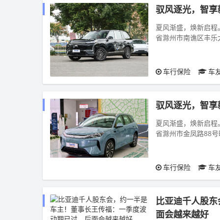
驭风逐光，智享
夏风渐盛，焕新启程。2
省滁州市南谯区丰乐
银河品牌甄选全...
车行保险
车
驭风逐光，智享
夏风渐盛，焕新启程。2
省滁州市金凤路88
全系热门爆款车型...
车行保险
车
比亚迪千人股东
面会越来越好