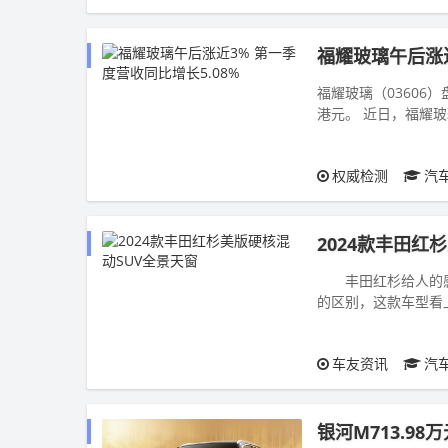
福耀玻璃午后涨近
福耀玻璃（03606）
港元。 近日，福耀玻
属于上市公...
权威检测
汽
2024款丰田红
丰田红杉给人的感觉
的区别，这款车型看上
车友资讯
汽
银河M713.9