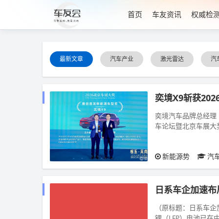
首页
车友资讯
权威检
最新文章
汽车产业
激光雷达
汽
奕境X9斩获20
奕境汽车品牌总经理 
车论坛暨北京车展大
办，以“根系・风向”为
新能源势
汽
日系车企加速布
（原标题：日系车企
锂（LFP）电池已在