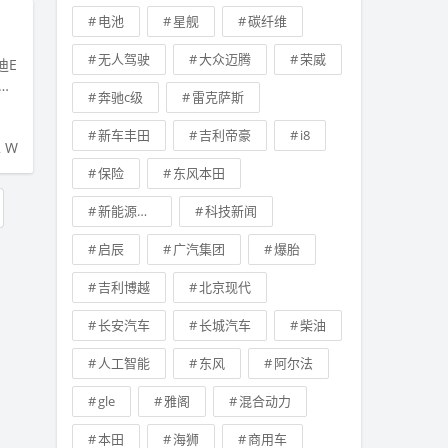
电池
星舰
碳纤维
无人驾驶
大众迈腾
荣威
迪E
高
奔驰c级
雷克萨斯
新车丰田
吉利帝豪
i8
2 W
保险
东风本田
新能源车补贴
科技新闻
启辰
广汽集团
爆胎
吉利博越
北京现代
长安汽车
长城汽车
柴油
人工智能
东风
阿尔法
gle
雅阁
混合动力
本田
海狮
商用车