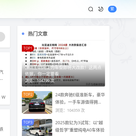
繁
热门文章
TOP1
预测王朝网主力车型即将大改款！这两点
汽
依据，你一定要看
浏览：104799 次
TOP2
24款奔驰E级准新车，豪华
6 W
体验，一手车源值得拥
有？
浏览：104359 次
TOP3
2025款钇为3试驾：以“越
铁
级哲学”重塑纯电A0车体验
域广