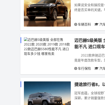
如果说安全和操控是
终是否买单的关键。
间是否宽敞，这些体验
车辆百科
汽
迈巴赫S级美版 全部
能不凡 进口现车
2022款奔驰迈巴
竟是年度改款车型，外
车行保险
汽
捷途旅行者8，
冠军底蕴，全球视野
深耕，累计销量强势突
子赛道销量头把交椅。