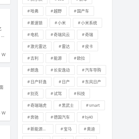
哈弗
越野
国产车
差速锁
小米
小米系统
亿
电机
奇瑞风云
奇瑞
；归
激光雷达
雷达
皮卡
1 W
吉利
能源
欧拉
朗逸
长安逸动
汽车导购
日产轩逸
日产
东风日产
面
别克
试驾
科技
奇瑞瑞虎
黑武士
smart
6 W
奔驰
德国汽车
bj40
新能源汽车
宝马
奥迪