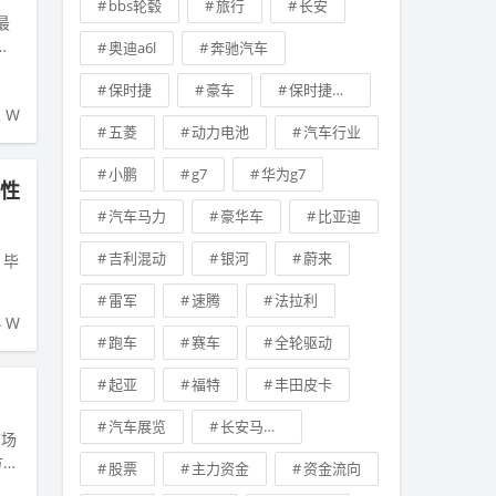
bbs轮毂
旅行
长安
最
空
奥迪a6l
奔驰汽车
保时捷
豪车
保时捷卡宴
2 W
五菱
动力电池
汽车行业
小鹏
g7
华为g7
0性
汽车马力
豪华车
比亚迪
吉利混动
银河
蔚来
，毕
雷军
速腾
法拉利
4 W
跑车
赛车
全轮驱动
起亚
福特
丰田皮卡
汽车展览
长安马自达
市场
方盒
股票
主力资金
资金流向