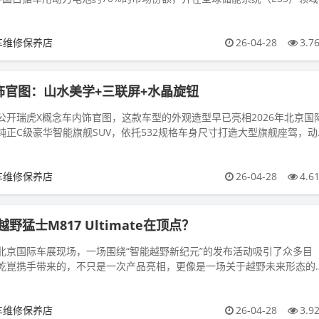
尚未实现车用...
车维修保养店
26-04-28
3.7
饰官图：山水美学+三联屏+水晶旋钮
公开瑞虎X概念车内饰官图，这款车型的外观造型早已亮相2026年北京国
纯正C级豪华智能旗舰SUV，依托532规格车身尺寸打造大型旗舰座驾，动
.0T鲲鹏动力总...
车维修保养店
26-04-28
4.6
猛士M817 Ultimate在顶点？
日的北京国际车展现场，一场围绕“智能越野新纪元”的发布活动吸引了众多目
乾崑携手带来的，不只是一次产品亮相，更像是一场关于越野未来形态的
timate，...
车维修保养店
26-04-28
3.9