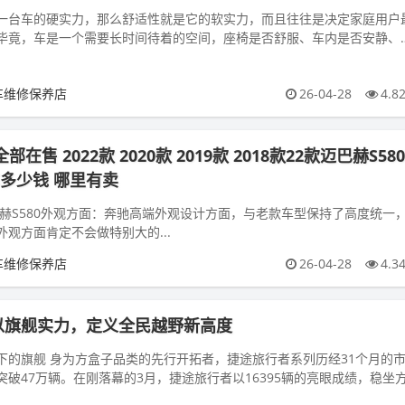
一台车的硬实力，那么舒适性就是它的软实力，而且往往是决定家庭用户
毕竟，车是一个需要长时间待着的空间，座椅是否舒服、车内是否安静、
每一天都在被感知。吉利银河M...
车维修保养店
26-04-28
4.8
在售 2022款 2020款 2019款 2018款22款迈巴赫S58
多少钱 哪里有卖
赫S580外观方面：奔驰高端外观设计方面，与老款车型保持了高度统一
观方面肯定不会做特别大的...
车维修保养店
26-04-28
4.3
以旗舰实力，定义全民越野新高度
下的旗舰 身为方盒子品类的先行开拓者，捷途旅行者系列历经31个月的
破47万辆。在刚落幕的3月，捷途旅行者以16395辆的亮眼成绩，稳坐
凭借深厚的...