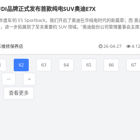
DI品牌正式发布首款纯电SUV奥迪E7X
国年度车’的 E5 Sportback，我们开启了奥迪在华纯电时代的新篇章；而 奥
景，进一步拓展到了至关重要的 SUV 领域。”奥迪股份公司管理董事会主席
车维修保养店
26-04-27
4.1
1
62
63
64
65
66
67
...
»
查看更多