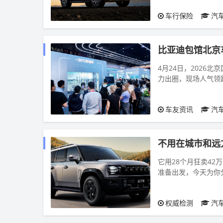
车行保险
汽
比亚迪包馆北京
4月24日，2026
力出圈，现场人气领
阵，专设天神之眼与闪
车友资讯
汽
不用在城市和远
它用28个月狂卖4
准备出发，今天为你分享的是——捷途旅行者
旅行者是“没...
权威检测
汽