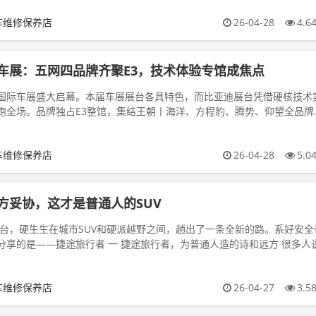
车维修保养店
26-04-28
4.6
车展：五网四品牌齐聚E3，技术体验专馆成焦点
北京国际车展盛大启幕。本届车展展台各具特色，而比亚迪展台凭借硬核技术
跑全场。品牌独占E3整馆，集结王朝丨海洋、方程豹、腾势、仰望全品牌
充技术专区，全方位展...
车维修保养店
26-04-28
5.0
方妥协，这才是普通人的SUV
2万台，硬生生在城市SUV和硬派越野之间，趟出了一条全新的路。系好安全
 一 捷途旅行者，为普通人造的诗和远方 很多人说
车维修保养店
26-04-27
3.5