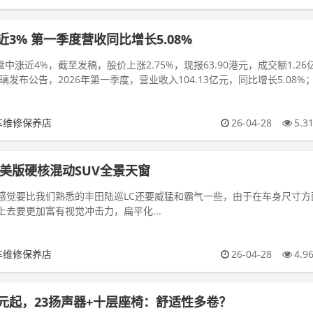
3% 第一季度营收同比增长5.08%
盘中涨近4%，截至发稿，股价上涨2.75%，现报63.90港元，成交额1.26
璃发布公告，2026年第一季度，营业收入104.13亿元，同比增长5.08%
车维修保养店
26-04-28
5.3
杉美版硬核混动SUV全景天窗
要比我们熟悉的丰田陆巡LC还要威猛和霸气一些，由于在车身尺寸方
去要更加富有视觉冲击力，扁平化...
车维修保养店
26-04-28
4.9
8万元起，23扬声器+十层座椅：舒适性多卷？