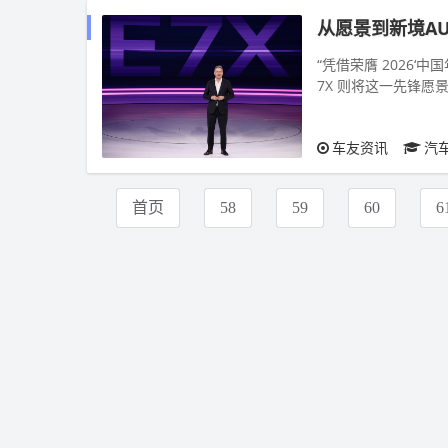
从愿景到新境AU
“凭借荣膺 2026‘中
7X 则将这一先锋愿
德诺（Ger...
车友资讯
汽
首页
58
59
60
6