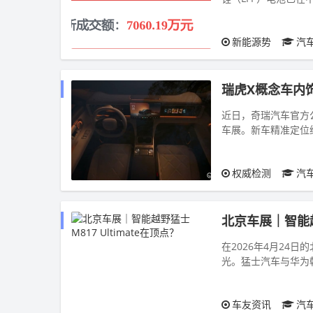
受欢迎，日本本土至今
新能源势
汽
瑞虎X概念车内
近日，奇瑞汽车官方
车展。新车精准定位
与底盘配置拉满，搭载2
权威检测
汽
北京车展｜智能越野
在2026年4月24
光。猛士汽车与华为
中表达——猛士M817 Ul
车友资讯
汽