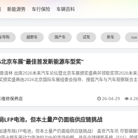
测
新能源势
车行保险
车辆百科
车导购
越野车
国产车
试驾
新车
suv
26北京车展“最佳首发新能源车型奖”
曾清林 出席2026未来汽车论坛暨北京车展颁奖盛典并领取奖项2026未来
奖颁奖盛典由2026北京国际车展组委会指导、搜狐汽车与汽车观察联合主
主题，...
车维修保养店
26-04-29
4.2
局LFP电池，但本土量产仍面临供应链挑战
加速布局LFP电池，但本土量产仍面临供应链挑战） 盖世汽车讯 尽管磷酸
中国占据车用动力电池约70%的市场份额，并在全球储能系统（ESS）领