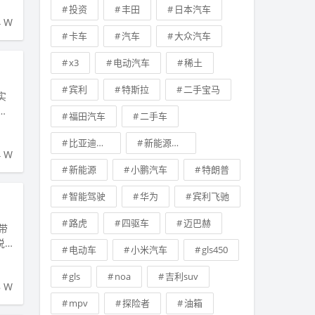
投资
丰田
日本汽车
4 W
卡车
汽车
大众汽车
x3
电动汽车
稀土
宾利
特斯拉
二手宝马
实
矩
福田汽车
二手车
比亚迪新能源汽车
新能源技术
4 W
新能源
小鹏汽车
特朗普
智能驾驶
华为
宾利飞驰
路虎
四驱车
迈巴赫
带
电动车
小米汽车
gls450
gls
noa
吉利suv
8 W
mpv
探险者
油箱