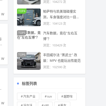
浏览：104272 次
TOP4
帕萨特与凯美瑞碰撞实
6 W
测，车身强度对比一目了
然
浏览：104123 次
TOP5
汽车数据，竟在“左右互
博”？
际
力
浏览：103429 次
TOP6
丰田威尔法 “黑武士” 改
1 W
装：MPV 也能玩出性能范
浏览：102590 次
标签列表
集
汽车产业
suv
越野车
2 W
沃尔沃
s90
新车